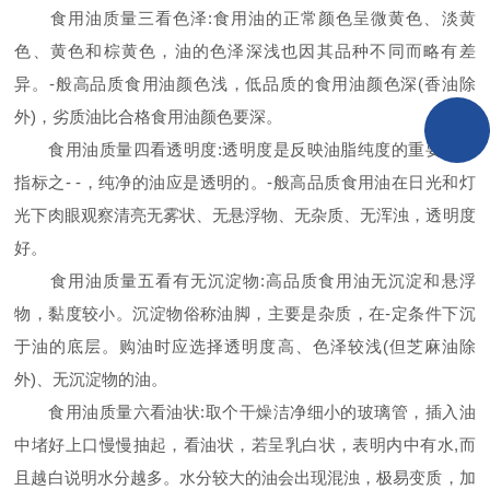
食用油质量三看色泽:食用油的正常颜色呈微黄色、淡黄
色、黄色和棕黄色，油的色泽深浅也因其品种不同而略有差
异。-般高品质食用油颜色浅，低品质的食用油颜色深(香油除
外)，劣质油比合格食用油颜色要深。
食用油质量四看透明度:透明度是反映油脂纯度的重要感官
指标之- -，纯净的油应是透明的。-般高品质食用油在日光和灯
光下肉眼观察清亮无雾状、无悬浮物、无杂质、无浑浊，透明度
好。
食用油质量五看有无沉淀物:高品质食用油无沉淀和悬浮
物，黏度较小。沉淀物俗称油脚，主要是杂质，在-定条件下沉
于油的底层。购油时应选择透明度高、色泽较浅(但芝麻油除
外)、无沉淀物的油。
食用油质量六看油状:取个干燥洁净细小的玻璃管，插入油
中堵好上口慢慢抽起，看油状，若呈乳白状，表明内中有水,而
且越白说明水分越多。水分较大的油会出现混浊，极易变质，加